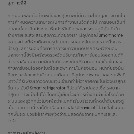
สุภาวะที่ดี
การนอนหลับคือด้านหนึ่งของสุขภาพที่มีความสำคัญอย่างมากใน
การกำหนดความสามารถในการทำงานในวัดถัดไป การนอนเต็มที่
ตลอดทั้งค่ำคืนยังช่วยเพิ่มประสิทธิภาพของระบบภูมิคุ้มกันใน
ร่างกายและส่งเสริมสุขภาวะที่ดีของเรา มีอุปกรณ์ Smart home
หลายอย่างที่ช่วยติดตามรูปแบบการนอนหลับของเรา หนึ่งการ
ช่วยดูแลการนอนคือการตรวจจับความผิดปรกติระหว่างนอน
นอกจากนี้ยังมีเครื่องตรวจวัดปริมาณก๊าซคาร์บอนไดออกไซด์ที่
ช่วยเราสังเกตความผิดปกติของระดับปริมาณความเข้มข้นของ
ก๊าซคาร์บอนไดออกไซด์โดยเฉพาะภายในห้องนอน หน้าที่ของมัน
คือตรวจจับและส่งข้อความเตือนมาที่อุปกรณ์พกพาของเราเพื่อที่
เราจะได้รีเฟรชเอาออกซินเจนเข้ามาทำให้อากาศภายในห้องบริสุทธิ์
ขึ้น เรายังมี Smart refrigerator ที่ช่วยให้เราปลอดเชื้อโรคมาก
ที่สุดเท่าที่จะเป็นไปได้ โดยที่ตู้เย็นนี้จะมีการทำงานฆ่าเชื้อโรคด้วย
ระบบแสงยูวีทุกชั่วโมงเพื่อฆ่าแบคทีเรียบริเวณที่กดน้ำดื่มของตู้
เย็น นอกจากนี้เราก็มีเครื่องฉายแสง Ultraviolet ไว้ฆ่าเชื้อโรคบน
ทุกพื้นผิว ช่วยให้เราหายห่วงว่าจะปลอดภัยจากแบคทีเรียและ
ไวรัส
การประหยัดพลังงาน