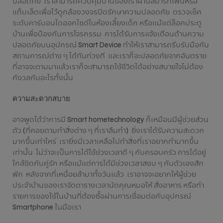
ปลอดภัย เราสามารถควบคุมบ้านของเราผ่านสมาร์ทโฟนหรือ
แท็บเล็ตเพื่อไว้ดูกล้องวงจรปิดรักษาความปลอดภัย ตรวจเช็ค
ระดับคาร์บอนไดออกไซด์ในห้องเลี้ยงเด็ก หรือแม้แต่ล็อคประตู
บ้านเพื่อป้องกันการโจรกรรม การได้รับการแจ้งเตือนด้านความ
ปลอดภัยบนอุปกรณ์ Smart Device ทำให้เราสามารถรีบรับมือกัน
สถานการณ์ต่าง ๆ ได้ทันท่วงที และเราก็จะปลอดภัยจากอันตราย
ที่อาจจะตามมาแล้วเราก็จะสามารถใช้ชีวิตได้อย่างสบายใจไม่ต้อง
กังวลกับอะไรทั้งนั้น
ความสะดวกสบาย
อาจพูดได้ว่าการมี Smart hometechnology ก็เหมือนมีผู้ช่วยส่วน
ตัว (ที่คอยตามทำสิ่งต่าง ๆ ที่เราลืมทำ) ยิ่งเราได้รับความสะดวก
มากขึ้นเท่าไหร่ เรายิ่งมีเวลาเหลือไปทำสิ่งที่เราอยากทำมากขึ้น
เท่านั้น ไม่ว่าจะเป็นการได้ใช้ช่วงเวลาดี ๆ กับครอบครัว การได้อยู่
ใกล้ชิดกับคู่รัก หรือแม้แต่การได้มีช่วงเวลาสงบ ๆ กับตัวเองสัก
พัก หลังจากที่เหนื่อยล้ามาทั้งวันแล้ว เราอาจจะอยากให้ผู้ช่วย
ประจำบ้านของเราจัดตารางเวลานัดคุณหมอให้ สั่งอาหาร หรือทำ
รายการของใช้ในบ้านที่ต้องซื้อผ่านการเชื่อมต่อกับอุปกรณ์
Smartphone ในมือเรา