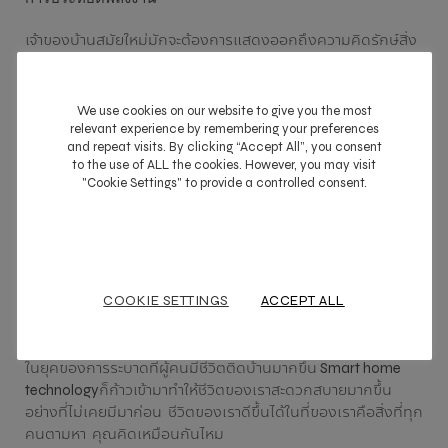
เจ้าของบ้านสมัยใหม่มักจะต้องการแสดงออกถึงความคิดรักษ์สิ่ง
แวดล้อม พวกเขาคาดหวังว่าเทคโนโลยีประหยัดพลังงานจะถูกเอา
มาปรับใช้กับที่บ้านเพื่อช่วยประหยัดไฟ บางครั้งพวกเราก็ยุ่งเสีย
จนลืมตัวและใช้พลังงานมากเกินไปอย่างน่าเสียดาย ยกตัวอย่าง
We use cookies on our website to give you the most
เช่น เราลืมเปิดไฟทิ้งไว้ในห้องหรือเปิดแอร์ทิ้งไว้ในห้องที่ไม่มีคน
relevant experience by remembering your preferences
and repeat visits. By clicking “Accept All”, you consent
อยู่ แต่Smart home automationจะช่วยให้เราไม่ถลุงไฟแบบที่ไม่
to the use of ALL the cookies. However, you may visit
จำเป็น ตอนนี้เรามี Smart thermostatที่ช่วยเหลือเราด้วยการ
"Cookie Settings" to provide a controlled consent.
เรียนรู้ตารางการใช้ชีวิตในบ้านของเรา และแนะนำเราว่าควรจะ
ต้องตั้งค่าการประหยัดพลังงานอย่างไรภายในบ้าน และยังมี
Smart lighting ที่ปิดไฟอัตโนมัติเวลาที่ไม่มีใครอยู่ในห้อง ด้วยการ
ใช้พลังงานอย่างมีประสิทธิภาพสูงสุดโดยระบบ Smart home
automationนี้ พวกเราจะรู้สึกว่าเป็นคนที่มีความรับผิดชอบต่อสิ่ง
COOKIE SETTINGS
ACCEPT ALL
แวดล้อมและยังช่วยประหยัดเงินในกระเป๋าจนมีเงินเหลือไปทำ
อย่างอื่นที่สำคัญกว่าได้อีกด้วย’
ในยุคของการระบาดที่ผู้คนมีชีวิตติดบ้านมากขึ้น Smart home
technologyก็ก้าวเข้ามาทำให้ชีวิตของเราสะดวกสบายมากขึ้น
อย่างที่ไม่เคยมีมาก่อน ชีวิตของเราดีขึ้นได้ในที่ของเราคือสิ่งที่ทุก
คนตามหา คุณคิดเหมือนกันไหม